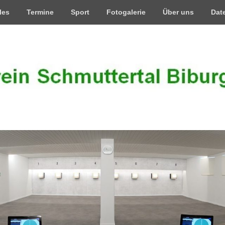
les
Termine
Sport
Fotogalerie
Über uns
Dat
chmuttertal Biburg 