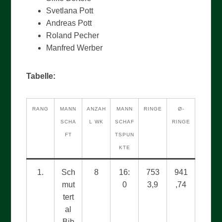
Svetlana Pott
Andreas Pott
Roland Pecher
Manfred Werber
Tabelle:
RANG
MANN
ANZAH
MANN
RINGE
Ø-
SCHA
L WK
SCHAF
RINGE
FT
TSPUN
KTE
1.
Sch
8
16:
753
941
mut
0
3,9
,74
tert
al
Bib