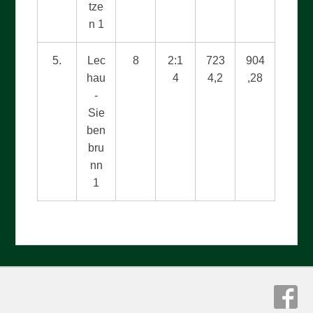
tze
n 1
5.
Lec
8
2:1
723
904
hau
4
4,2
,28
-
Sie
ben
bru
nn
1