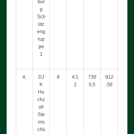
bur
g
Sch
ütz
eng
rup
pe
1
4.
DJ
8
4:1
730
912
K
2
0,5
,56
Ho
chz
oll
Ste
rns
chü