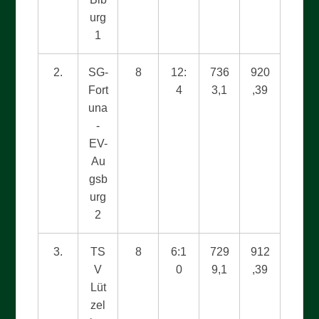
urg
1
2.
SG-
8
12:
736
920
Fort
4
3,1
,39
una
-
EV-
Au
gsb
urg
2
3.
TS
8
6:1
729
912
V
0
9,1
,39
Lüt
zel